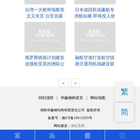
台湾一大桥坍塌蔡英
日本成田机场廉航专
文又失言 台官员紧
用航站楼 即将投入使
急“背锅”
用
俄罗斯铁路计划建造
融航空港打造航空镇
连接欧亚美的洲际公
唐庄通用机场建设获
路
批
«
»
繁
回到顶部
|
华鑫钢构首页
|
网站地图
简
湖南华鑫钢结构有限责任公司 版权所有
备案号：湘ICP备18013203号
网站建设：
涂社互联