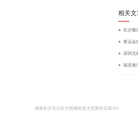
相关文
长沙雅
青运会
深圳北
福安推
地址
湖南长沙天心区大托铺街道大托新村五组183