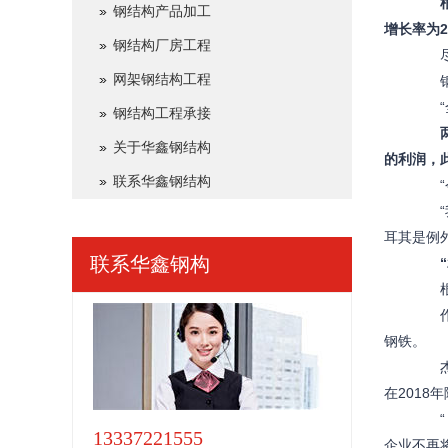
钢结构产品加工
增长率为2
钢结构厂房工程
尽管
网架钢结构工程
钢铁
“全球
钢结构工程承接
关于华鑫钢结构
的利润，
联系华鑫钢结构
“今
“我
耳其是例
联系
华鑫钢构
根据
作为
钢铁。
杰富瑞
在201
“（
13337221555
企业不再