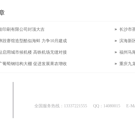
章
佳印刷有限公司封顶大吉
长沙市茶
摔跤赛馆造型酷似海蚌 力争10月建成
滨海新区
站启用城市候机楼 高铁机场无缝对接
福州马
广葡萄钢结构大棚 促进发展果农增收
重庆九
联系方式
全国服务热线：
13337221555
QQ：
14080015
E-M