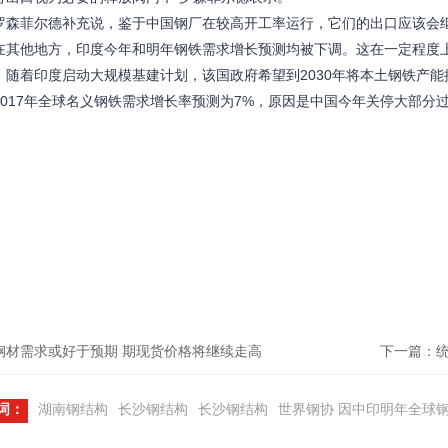
菲尔德补充说，鉴于中国钢厂在较高开工率运行，它们的出口应该会继续
他地方，印度今年和明年钢铁需求增长预测均被下调。这在一定程度上
。随着印度启动大规模基建计划，该国政府希望到2030年将本土钢铁产能
17年全球名义钢铁需求增长率预测为7%，原因是中国今年关停大部分
钢材需求或好于预期 期现货价格将继续走高
下一篇：统
词：
湖南钢结构
长沙钢结构
长沙钢结构
世界钢协 因中印明年全球