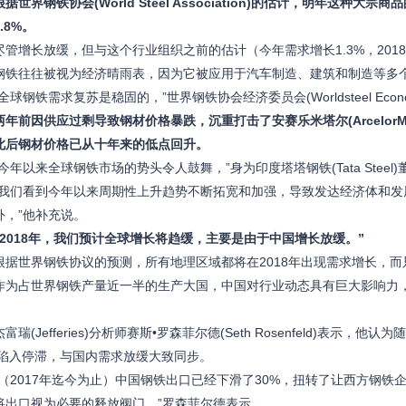
根据世界钢铁协会(World Steel Association)的估计，明年这种大
.8%。
增长放缓，但与这个行业组织之前的估计（今年需求增长1.3%，2018
往往被视为经济晴雨表，因为它被应用于汽车制造、建筑和制造等多
钢铁需求复苏是稳固的，”世界钢铁协会经济委员会(Worldsteel Economics C
两年前因供应过剩导致钢材价格暴跌，沉重打击了安赛乐米塔尔(ArcelorMitta
此后钢材价格已从十年来的低点回升。
年以来全球钢铁市场的势头令人鼓舞，”身为印度塔塔钢铁(Tata Steel
们看到今年以来周期性上升趋势不断拓宽和加强，导致发达经济体和发
外，”他补充说。
“2018年，我们预计全球增长将趋缓，主要是由于中国增长放缓。”
世界钢铁协议的预测，所有地理区域都将在2018年出现需求增长，而
占世界钢铁产量近一半的生产大国，中国对行业动态具有巨大影响力，
(Jefferies)分析师赛斯•罗森菲尔德(Seth Rosenfeld)表
8年陷入停滞，与国内需求放缓大致同步。
2017年迄今为止）中国钢铁出口已经下滑了30%，扭转了让西方钢铁
将出口视为必要的释放阀门，”罗森菲尔德表示。