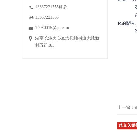
13337221555谭总
罗森
在其
13337221555
化的影响
14080015@qq.com
20
湖南长沙天心区大托铺街道大托新
村五组183
上一篇：
此文关键