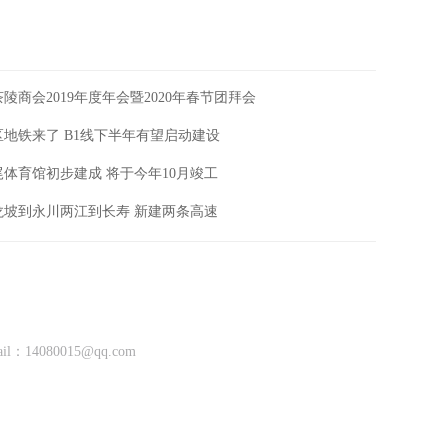
陵商会2019年度年会暨2020年春节团拜会
地铁来了 B1线下半年有望启动建设
尾体育馆初步建成 将于今年10月竣工
龙坡到永川两江到长寿 新建两条高速
ail：
14080015@qq.com