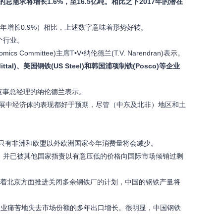
宗商品的总需求将增长1.6%，至16.5亿吨。相比之下2017年的潜在
年增长0.9%）相比，上述数字意味着形势好转。
个行业。
ommittee)主席T•V•纳伦德兰(T.V. Narendran)表示。
l)、美国钢铁(US Steel)和韩国浦项制铁(Posco)等企业
)董事总经理的纳伦德兰表示。
展中经济体的表现都好于预期，尽管（中东及北非）地区和土
只有非洲和欧盟以外欧洲国家今年消费量将会减少。
并已被其他国家指责以有意压低的价格向国际市场倾销过剩
示，他认为随着北京方面推进关闭多余钢铁厂的计划，中国的钢铁产量将
企业痛苦地失去市场份额的多年出口增长。很明显，中国钢铁