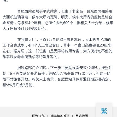
域。
合肥西站虽然是平式站房，但由于非常高，且东西两侧采用
大面积玻璃幕墙，候车大厅内宽阔、明亮。候车大厅内的座椅是铝合
金座椅，每条有4个座椅，总座位大约600个。据相关人士介绍，候车
大厅座椅预计5月安装到位。
在售票大厅，不仅7台自助取售票机就位，人工售票区域的
工作台也成型，有4个人工售票窗口，其中一个窗口高度要低20厘米
左右。据介绍，这一低位窗口是无障碍购票专窗，为方便行动不便的
旅客以及老弱病残孕等特殊旅客的。
据铁路部门介绍说，下一步主要是设备安装和调试，按照计
划，5月需要满足开通条件，并配合合福高铁进行试运营，但这一阶
段不对旅客开放。相关人士表示，合肥西站具体开通日期还没确定，
预计6月底或7月初。
繁
回到顶部
|
华鑫钢构首页
|
网站地图