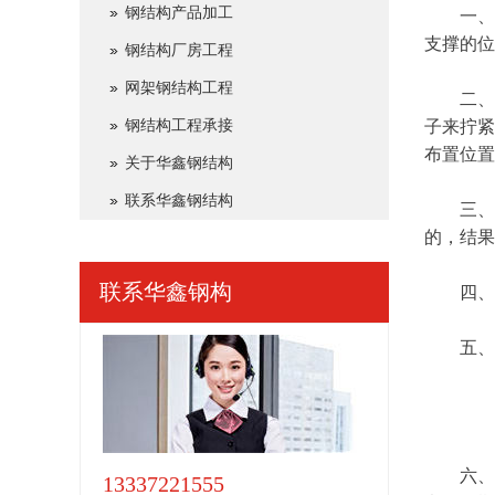
一、
钢结构产品加工
支撑的位
钢结构厂房工程
网架钢结构工程
二、水
子来拧紧
钢结构工程承接
布置位置
关于华鑫钢结构
联系华鑫钢结构
三、不
的，结果
四、门
联系
华鑫钢构
五、做
六、对
13337221555