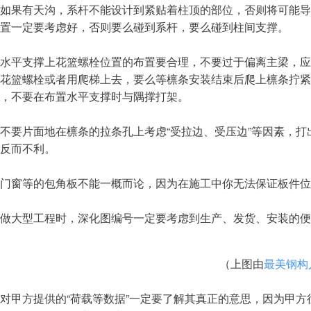
如果有天沟，系杆不能设计到紧贴着柱顶的部位，否则将可能导
置一定要考虑好，否则要么碰到系杆，要么碰到柱间支撑。
平支撑上花篮螺栓位置的布置要合理，不要过于偏离主梁，应
花篮螺栓或者用爬梯上去，要么等檩条安装结束后爬上檩条拧紧
，不要在布置水平支撑时与隅撑打架。
要片面地在檩条的拉条孔上考虑“受拉边、受压边”等因素，打
反而不利。
窗等的包角板不能一概而论，因为在施工中你无法保证板件位
大型工程时，深化图编号一定要考虑到生产、发货、安装的便
（上图由
最美钢构
甲方提供的“荷载等数据”一定要了解其真正的意思，因为甲方