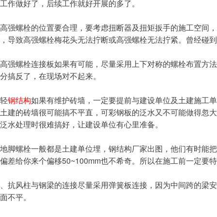
工作做好了，后续工作就好开展的多了。
强螺栓的位置要合理，要考虑扭断器及扭矩扳手的施工空间，
，导致高强螺栓梅花头无法拧断或高强螺栓无法拧紧。曾经碰到
强螺栓连接板如果有可能，尽量采用上下对称的螺栓布置方法。
分搞反了，在现场对不起来。
轻
钢结构
如果有维护砖墙，一定要提前与建设单位及土建施工单
土建的砖墙很可能搞不平直，可彩钢板的泛水又不可能做得忽大
泛水处理时很难搞好，让建设单位有心里准备。
脚螺栓一般都是土建单位埋，钢结构厂家出图，他们有时能把地
偏差给你来个偏移50~100mm也不希奇。所以在施工前一定要
抗风柱与钢梁的连接尽量采用弹簧板连接，因为中间跨的梁安
面不平。