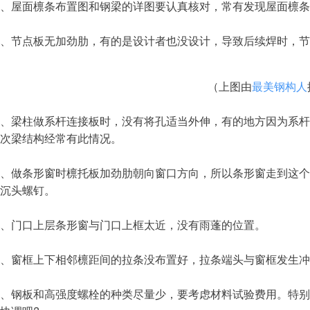
屋面檩条布置图和钢梁的详图要认真核对，常有发现屋面檩条
节点板无加劲肋，有的是设计者也没设计，导致后续焊时，节
（上图由
最美钢构人
梁柱做系杆连接板时，没有将孔适当外伸，有的地方因为系杆
次梁结构经常有此情况。
做条形窗时檩托板加劲肋朝向窗口方向，所以条形窗走到这个
沉头螺钉。
门口上层条形窗与门口上框太近，没有雨蓬的位置。
窗框上下相邻檩距间的拉条没布置好，拉条端头与窗框发生冲
钢板和高强度螺栓的种类尽量少，要考虑材料试验费用。特别