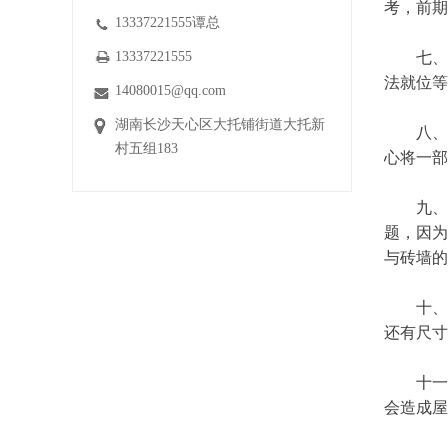
考，前期
13337221555谭总
七、高
13337221555
法就位等
14080015@qq.com
湖南长沙天心区大托铺街道大托新
八、高
村五组183
心将一部
九、
题，因为
与砖墙的
十、地
还有尺寸
十一、
会造成屋