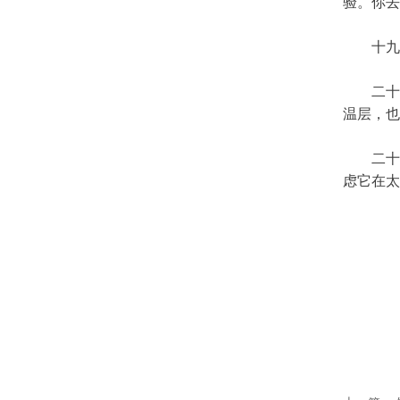
验。你去
十九、
二十、
温层，也
二十一
虑它在太