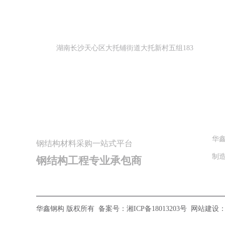
地址
湖南长沙天心区大托铺街道大托新村五组183
湖
华
钢结构材料采购一站式平台
制
钢结构工程专业承包商
华鑫钢构 版权所有
备案号：
湘ICP备18013203号
网站建设