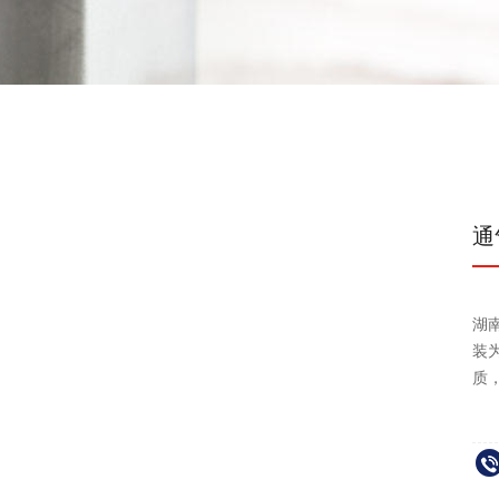
通
湖
装
质，